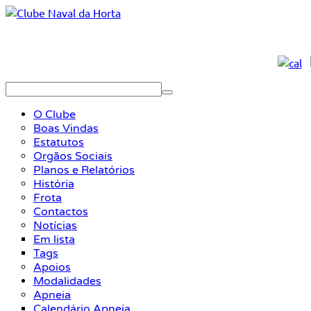
O Clube
Boas Vindas
Estatutos
Orgãos Sociais
Planos e Relatórios
História
Frota
Contactos
Notícias
Em lista
Tags
Apoios
Modalidades
Apneia
Calendário Apneia