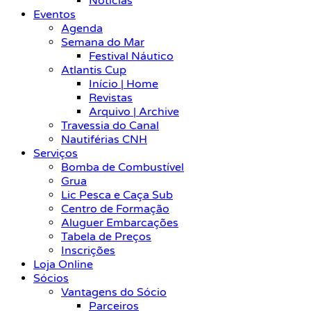
Notícias
Eventos
Agenda
Semana do Mar
Festival Náutico
Atlantis Cup
Início | Home
Revistas
Arquivo | Archive
Travessia do Canal
Nautiférias CNH
Serviços
Bomba de Combustível
Grua
Lic Pesca e Caça Sub
Centro de Formação
Aluguer Embarcações
Tabela de Preços
Inscrições
Loja Online
Sócios
Vantagens do Sócio
Parceiros