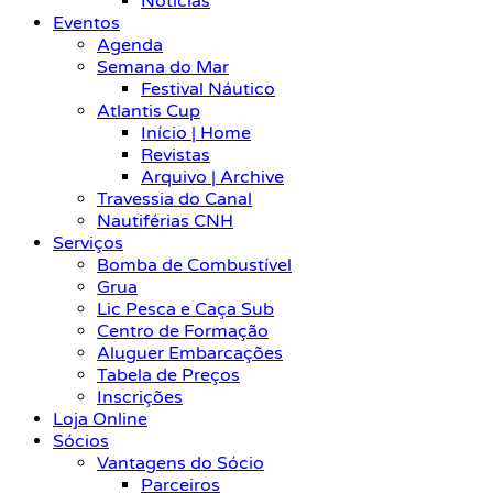
Notícias
Eventos
Agenda
Semana do Mar
Festival Náutico
Atlantis Cup
Início | Home
Revistas
Arquivo | Archive
Travessia do Canal
Nautiférias CNH
Serviços
Bomba de Combustível
Grua
Lic Pesca e Caça Sub
Centro de Formação
Aluguer Embarcações
Tabela de Preços
Inscrições
Loja Online
Sócios
Vantagens do Sócio
Parceiros