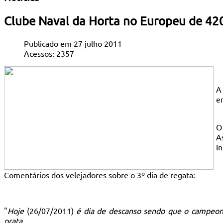
Clube Naval da Horta no Europeu de 420 
Publicado em 27 julho 2011
Acessos: 2357
A
em
O
A
I
Comentários dos velejadores sobre o 3º dia de regata:
"
Hoje
(26/07/2011)
é dia de descanso sendo que o campeona
prata.