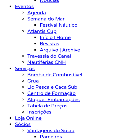
Notícias
Eventos
Agenda
Semana do Mar
Festival Náutico
Atlantis Cup
Início | Home
Revistas
Arquivo | Archive
Travessia do Canal
Nautiférias CNH
Serviços
Bomba de Combustível
Grua
Lic Pesca e Caça Sub
Centro de Formação
Aluguer Embarcações
Tabela de Preços
Inscrições
Loja Online
Sócios
Vantagens do Sócio
Parceiros