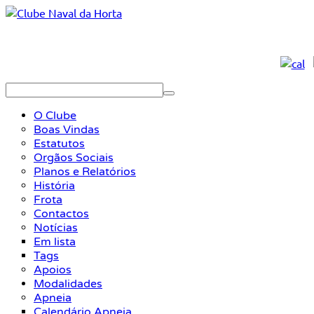
O Clube
Boas Vindas
Estatutos
Orgãos Sociais
Planos e Relatórios
História
Frota
Contactos
Notícias
Em lista
Tags
Apoios
Modalidades
Apneia
Calendário Apneia