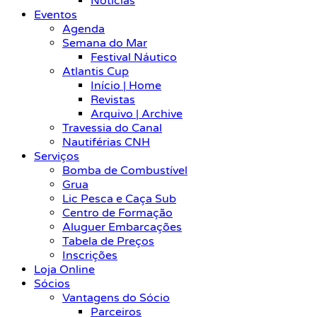
Notícias
Eventos
Agenda
Semana do Mar
Festival Náutico
Atlantis Cup
Início | Home
Revistas
Arquivo | Archive
Travessia do Canal
Nautiférias CNH
Serviços
Bomba de Combustível
Grua
Lic Pesca e Caça Sub
Centro de Formação
Aluguer Embarcações
Tabela de Preços
Inscrições
Loja Online
Sócios
Vantagens do Sócio
Parceiros