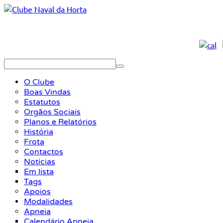
O Clube
Boas Vindas
Estatutos
Orgãos Sociais
Planos e Relatórios
História
Frota
Contactos
Notícias
Em lista
Tags
Apoios
Modalidades
Apneia
Calendário Apneia