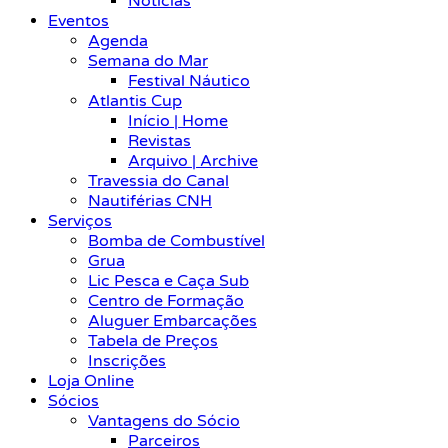
Notícias
Eventos
Agenda
Semana do Mar
Festival Náutico
Atlantis Cup
Início | Home
Revistas
Arquivo | Archive
Travessia do Canal
Nautiférias CNH
Serviços
Bomba de Combustível
Grua
Lic Pesca e Caça Sub
Centro de Formação
Aluguer Embarcações
Tabela de Preços
Inscrições
Loja Online
Sócios
Vantagens do Sócio
Parceiros