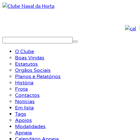
O Clube
Boas Vindas
Estatutos
Orgãos Sociais
Planos e Relatórios
História
Frota
Contactos
Notícias
Em lista
Tags
Apoios
Modalidades
Apneia
Calendário Apneia