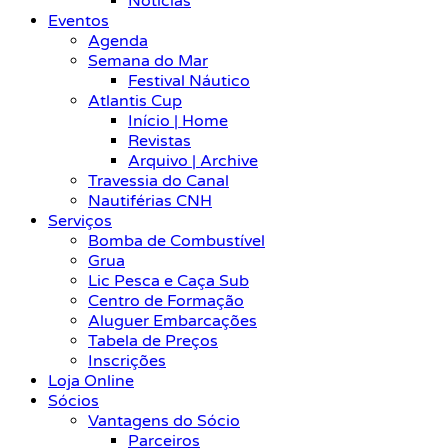
Notícias
Eventos
Agenda
Semana do Mar
Festival Náutico
Atlantis Cup
Início | Home
Revistas
Arquivo | Archive
Travessia do Canal
Nautiférias CNH
Serviços
Bomba de Combustível
Grua
Lic Pesca e Caça Sub
Centro de Formação
Aluguer Embarcações
Tabela de Preços
Inscrições
Loja Online
Sócios
Vantagens do Sócio
Parceiros