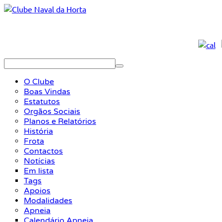
O Clube
Boas Vindas
Estatutos
Orgãos Sociais
Planos e Relatórios
História
Frota
Contactos
Notícias
Em lista
Tags
Apoios
Modalidades
Apneia
Calendário Apneia