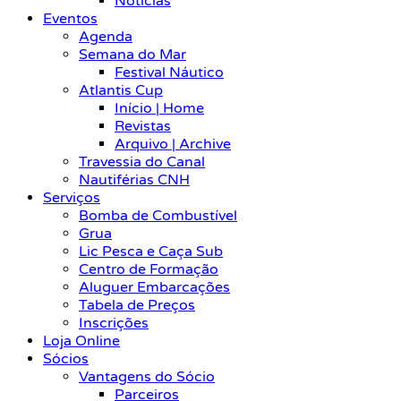
Notícias
Eventos
Agenda
Semana do Mar
Festival Náutico
Atlantis Cup
Início | Home
Revistas
Arquivo | Archive
Travessia do Canal
Nautiférias CNH
Serviços
Bomba de Combustível
Grua
Lic Pesca e Caça Sub
Centro de Formação
Aluguer Embarcações
Tabela de Preços
Inscrições
Loja Online
Sócios
Vantagens do Sócio
Parceiros