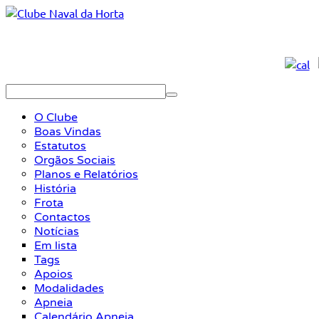
O Clube
Boas Vindas
Estatutos
Orgãos Sociais
Planos e Relatórios
História
Frota
Contactos
Notícias
Em lista
Tags
Apoios
Modalidades
Apneia
Calendário Apneia