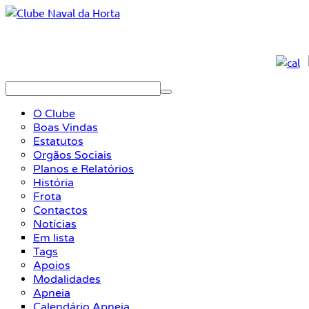
O Clube
Boas Vindas
Estatutos
Orgãos Sociais
Planos e Relatórios
História
Frota
Contactos
Notícias
Em lista
Tags
Apoios
Modalidades
Apneia
Calendário Apneia