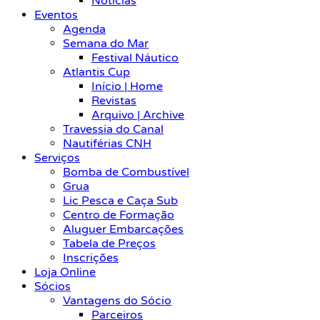
Notícias
Eventos
Agenda
Semana do Mar
Festival Náutico
Atlantis Cup
Início | Home
Revistas
Arquivo | Archive
Travessia do Canal
Nautiférias CNH
Serviços
Bomba de Combustível
Grua
Lic Pesca e Caça Sub
Centro de Formação
Aluguer Embarcações
Tabela de Preços
Inscrições
Loja Online
Sócios
Vantagens do Sócio
Parceiros