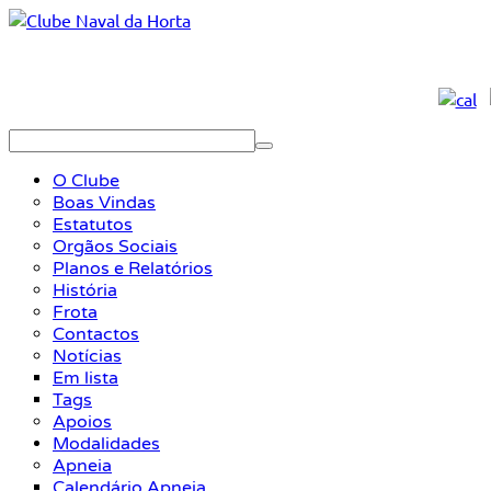
O Clube
Boas Vindas
Estatutos
Orgãos Sociais
Planos e Relatórios
História
Frota
Contactos
Notícias
Em lista
Tags
Apoios
Modalidades
Apneia
Calendário Apneia