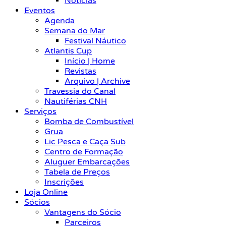
Notícias
Eventos
Agenda
Semana do Mar
Festival Náutico
Atlantis Cup
Início | Home
Revistas
Arquivo | Archive
Travessia do Canal
Nautiférias CNH
Serviços
Bomba de Combustível
Grua
Lic Pesca e Caça Sub
Centro de Formação
Aluguer Embarcações
Tabela de Preços
Inscrições
Loja Online
Sócios
Vantagens do Sócio
Parceiros