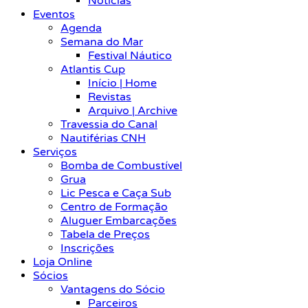
Notícias
Eventos
Agenda
Semana do Mar
Festival Náutico
Atlantis Cup
Início | Home
Revistas
Arquivo | Archive
Travessia do Canal
Nautiférias CNH
Serviços
Bomba de Combustível
Grua
Lic Pesca e Caça Sub
Centro de Formação
Aluguer Embarcações
Tabela de Preços
Inscrições
Loja Online
Sócios
Vantagens do Sócio
Parceiros