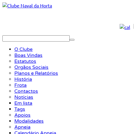
O Clube
Boas Vindas
Estatutos
Orgãos Sociais
Planos e Relatórios
História
Frota
Contactos
Notícias
Em lista
Tags
Apoios
Modalidades
Apneia
Calendário Apneia