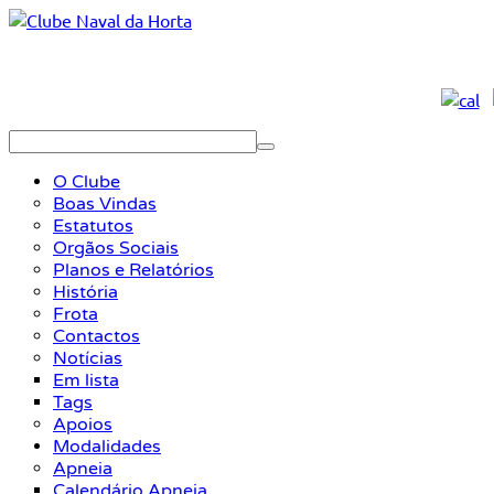
O Clube
Boas Vindas
Estatutos
Orgãos Sociais
Planos e Relatórios
História
Frota
Contactos
Notícias
Em lista
Tags
Apoios
Modalidades
Apneia
Calendário Apneia