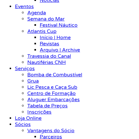
Notícias
Eventos
Agenda
Semana do Mar
Festival Náutico
Atlantis Cup
Início | Home
Revistas
Arquivo | Archive
Travessia do Canal
Nautiférias CNH
Serviços
Bomba de Combustível
Grua
Lic Pesca e Caça Sub
Centro de Formação
Aluguer Embarcações
Tabela de Preços
Inscrições
Loja Online
Sócios
Vantagens do Sócio
Parceiros