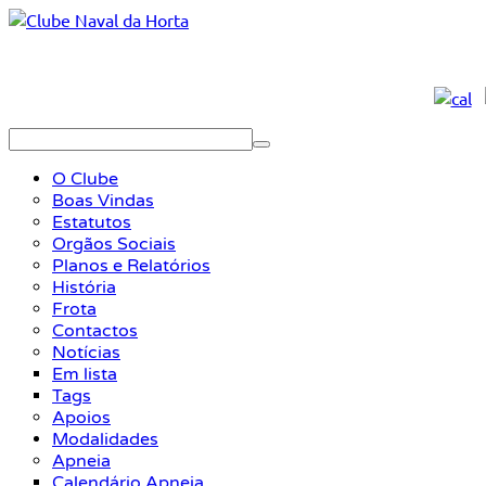
O Clube
Boas Vindas
Estatutos
Orgãos Sociais
Planos e Relatórios
História
Frota
Contactos
Notícias
Em lista
Tags
Apoios
Modalidades
Apneia
Calendário Apneia