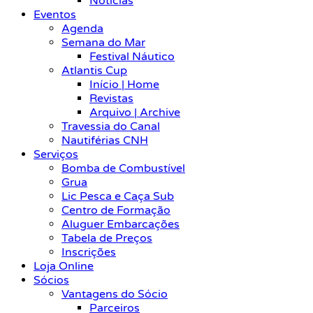
Notícias
Eventos
Agenda
Semana do Mar
Festival Náutico
Atlantis Cup
Início | Home
Revistas
Arquivo | Archive
Travessia do Canal
Nautiférias CNH
Serviços
Bomba de Combustível
Grua
Lic Pesca e Caça Sub
Centro de Formação
Aluguer Embarcações
Tabela de Preços
Inscrições
Loja Online
Sócios
Vantagens do Sócio
Parceiros