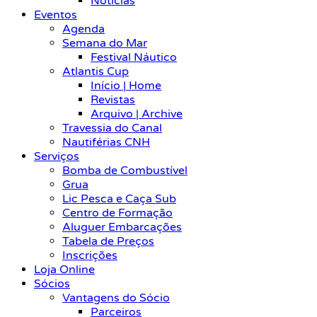
Notícias
Eventos
Agenda
Semana do Mar
Festival Náutico
Atlantis Cup
Início | Home
Revistas
Arquivo | Archive
Travessia do Canal
Nautiférias CNH
Serviços
Bomba de Combustível
Grua
Lic Pesca e Caça Sub
Centro de Formação
Aluguer Embarcações
Tabela de Preços
Inscrições
Loja Online
Sócios
Vantagens do Sócio
Parceiros