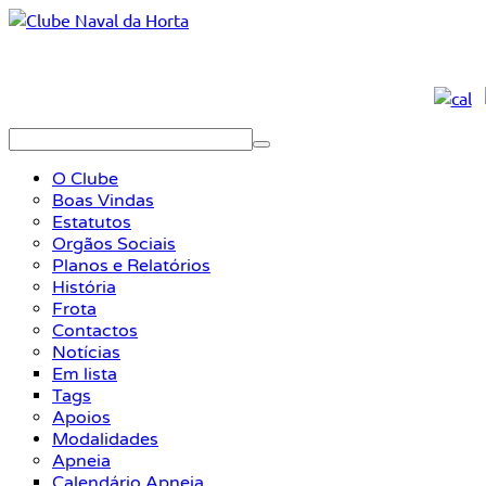
O Clube
Boas Vindas
Estatutos
Orgãos Sociais
Planos e Relatórios
História
Frota
Contactos
Notícias
Em lista
Tags
Apoios
Modalidades
Apneia
Calendário Apneia