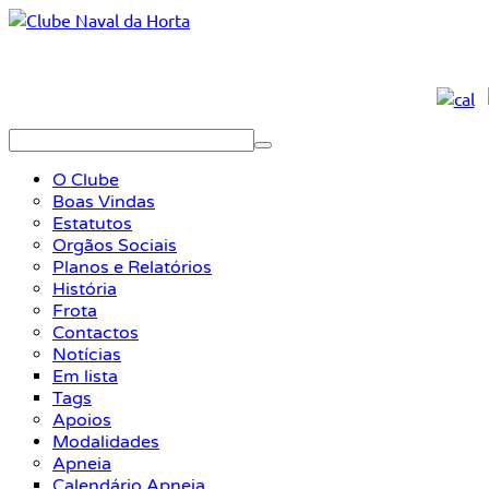
O Clube
Boas Vindas
Estatutos
Orgãos Sociais
Planos e Relatórios
História
Frota
Contactos
Notícias
Em lista
Tags
Apoios
Modalidades
Apneia
Calendário Apneia