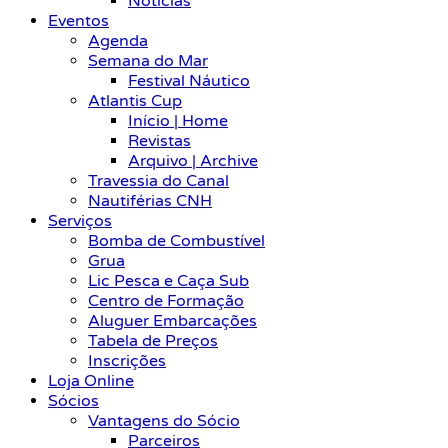
Notícias
Eventos
Agenda
Semana do Mar
Festival Náutico
Atlantis Cup
Início | Home
Revistas
Arquivo | Archive
Travessia do Canal
Nautiférias CNH
Serviços
Bomba de Combustível
Grua
Lic Pesca e Caça Sub
Centro de Formação
Aluguer Embarcações
Tabela de Preços
Inscrições
Loja Online
Sócios
Vantagens do Sócio
Parceiros