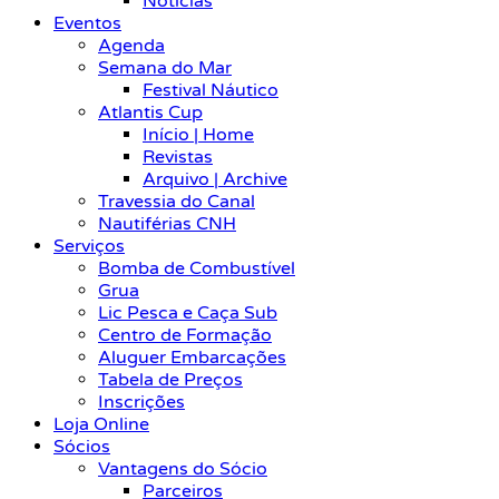
Notícias
Eventos
Agenda
Semana do Mar
Festival Náutico
Atlantis Cup
Início | Home
Revistas
Arquivo | Archive
Travessia do Canal
Nautiférias CNH
Serviços
Bomba de Combustível
Grua
Lic Pesca e Caça Sub
Centro de Formação
Aluguer Embarcações
Tabela de Preços
Inscrições
Loja Online
Sócios
Vantagens do Sócio
Parceiros