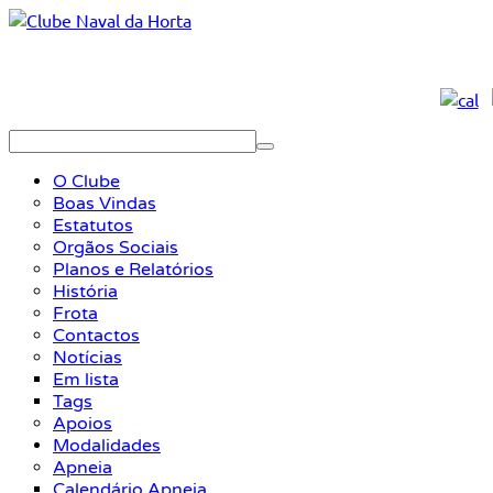
O Clube
Boas Vindas
Estatutos
Orgãos Sociais
Planos e Relatórios
História
Frota
Contactos
Notícias
Em lista
Tags
Apoios
Modalidades
Apneia
Calendário Apneia