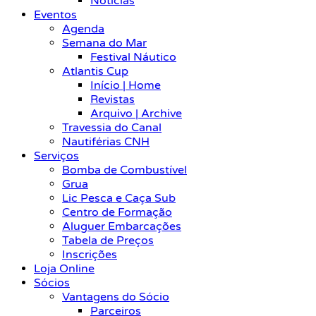
Notícias
Eventos
Agenda
Semana do Mar
Festival Náutico
Atlantis Cup
Início | Home
Revistas
Arquivo | Archive
Travessia do Canal
Nautiférias CNH
Serviços
Bomba de Combustível
Grua
Lic Pesca e Caça Sub
Centro de Formação
Aluguer Embarcações
Tabela de Preços
Inscrições
Loja Online
Sócios
Vantagens do Sócio
Parceiros