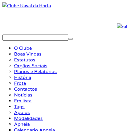
O Clube
Boas Vindas
Estatutos
Orgãos Sociais
Planos e Relatórios
História
Frota
Contactos
Notícias
Em lista
Tags
Apoios
Modalidades
Apneia
Calendário Apneia