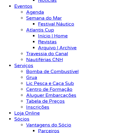
Notícias
Eventos
Agenda
Semana do Mar
Festival Náutico
Atlantis Cup
Início | Home
Revistas
Arquivo | Archive
Travessia do Canal
Nautiférias CNH
Serviços
Bomba de Combustível
Grua
Lic Pesca e Caça Sub
Centro de Formação
Aluguer Embarcações
Tabela de Preços
Inscrições
Loja Online
Sócios
Vantagens do Sócio
Parceiros