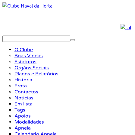
O Clube
Boas Vindas
Estatutos
Orgãos Sociais
Planos e Relatórios
História
Frota
Contactos
Notícias
Em lista
Tags
Apoios
Modalidades
Apneia
Calendário Apneia