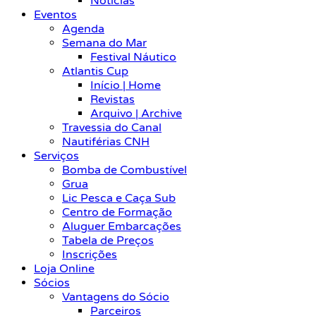
Notícias
Eventos
Agenda
Semana do Mar
Festival Náutico
Atlantis Cup
Início | Home
Revistas
Arquivo | Archive
Travessia do Canal
Nautiférias CNH
Serviços
Bomba de Combustível
Grua
Lic Pesca e Caça Sub
Centro de Formação
Aluguer Embarcações
Tabela de Preços
Inscrições
Loja Online
Sócios
Vantagens do Sócio
Parceiros