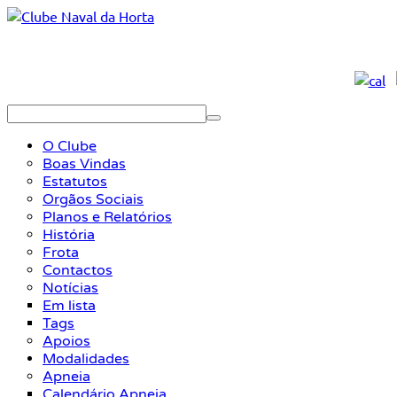
O Clube
Boas Vindas
Estatutos
Orgãos Sociais
Planos e Relatórios
História
Frota
Contactos
Notícias
Em lista
Tags
Apoios
Modalidades
Apneia
Calendário Apneia