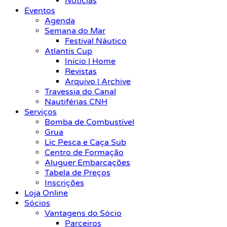
Notícias
Eventos
Agenda
Semana do Mar
Festival Náutico
Atlantis Cup
Início | Home
Revistas
Arquivo | Archive
Travessia do Canal
Nautiférias CNH
Serviços
Bomba de Combustível
Grua
Lic Pesca e Caça Sub
Centro de Formação
Aluguer Embarcações
Tabela de Preços
Inscrições
Loja Online
Sócios
Vantagens do Sócio
Parceiros