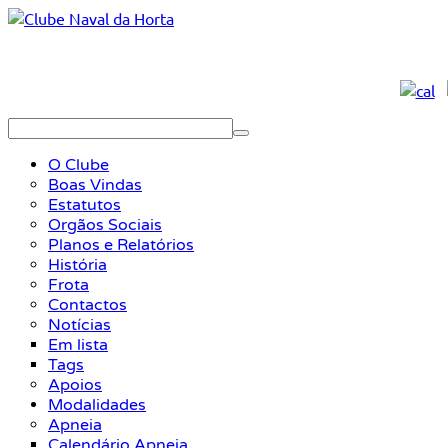
O Clube
Boas Vindas
Estatutos
Orgãos Sociais
Planos e Relatórios
História
Frota
Contactos
Notícias
Em lista
Tags
Apoios
Modalidades
Apneia
Calendário Apneia