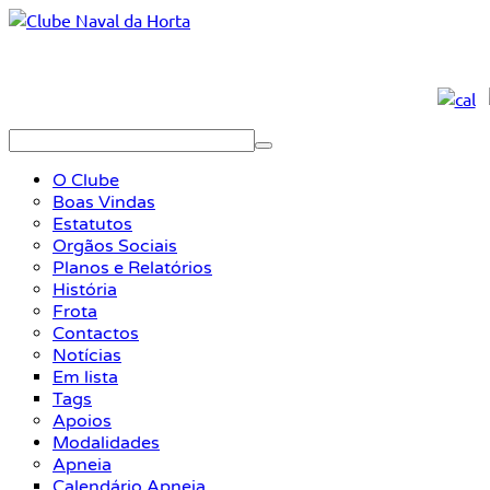
O Clube
Boas Vindas
Estatutos
Orgãos Sociais
Planos e Relatórios
História
Frota
Contactos
Notícias
Em lista
Tags
Apoios
Modalidades
Apneia
Calendário Apneia