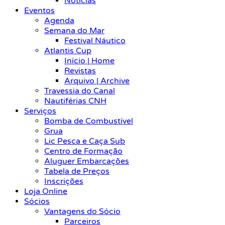
Notícias
Eventos
Agenda
Semana do Mar
Festival Náutico
Atlantis Cup
Início | Home
Revistas
Arquivo | Archive
Travessia do Canal
Nautiférias CNH
Serviços
Bomba de Combustível
Grua
Lic Pesca e Caça Sub
Centro de Formação
Aluguer Embarcações
Tabela de Preços
Inscrições
Loja Online
Sócios
Vantagens do Sócio
Parceiros