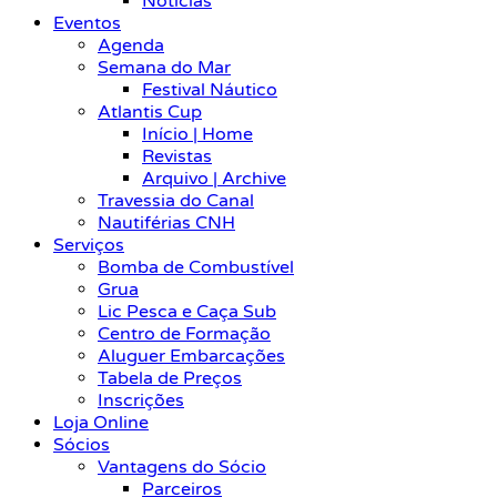
Notícias
Eventos
Agenda
Semana do Mar
Festival Náutico
Atlantis Cup
Início | Home
Revistas
Arquivo | Archive
Travessia do Canal
Nautiférias CNH
Serviços
Bomba de Combustível
Grua
Lic Pesca e Caça Sub
Centro de Formação
Aluguer Embarcações
Tabela de Preços
Inscrições
Loja Online
Sócios
Vantagens do Sócio
Parceiros