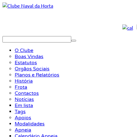
O Clube
Boas Vindas
Estatutos
Orgãos Sociais
Planos e Relatórios
História
Frota
Contactos
Notícias
Em lista
Tags
Apoios
Modalidades
Apneia
Calendário Apneia