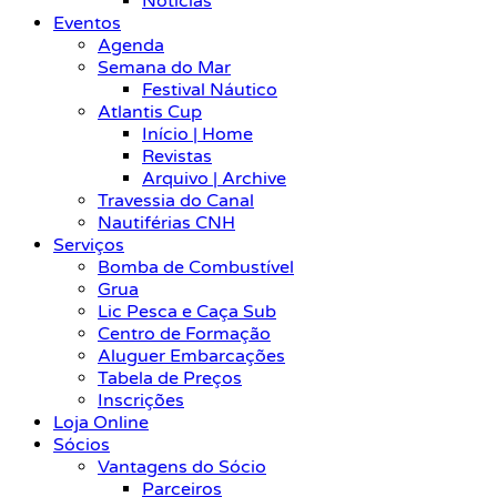
Notícias
Eventos
Agenda
Semana do Mar
Festival Náutico
Atlantis Cup
Início | Home
Revistas
Arquivo | Archive
Travessia do Canal
Nautiférias CNH
Serviços
Bomba de Combustível
Grua
Lic Pesca e Caça Sub
Centro de Formação
Aluguer Embarcações
Tabela de Preços
Inscrições
Loja Online
Sócios
Vantagens do Sócio
Parceiros