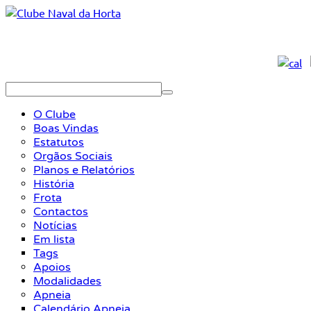
O Clube
Boas Vindas
Estatutos
Orgãos Sociais
Planos e Relatórios
História
Frota
Contactos
Notícias
Em lista
Tags
Apoios
Modalidades
Apneia
Calendário Apneia