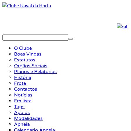
O Clube
Boas Vindas
Estatutos
Orgãos Sociais
Planos e Relatórios
História
Frota
Contactos
Notícias
Em lista
Tags
Apoios
Modalidades
Apneia
Calendário Apneia