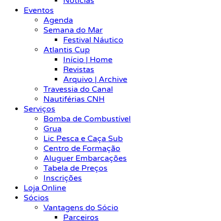
Notícias
Eventos
Agenda
Semana do Mar
Festival Náutico
Atlantis Cup
Início | Home
Revistas
Arquivo | Archive
Travessia do Canal
Nautiférias CNH
Serviços
Bomba de Combustível
Grua
Lic Pesca e Caça Sub
Centro de Formação
Aluguer Embarcações
Tabela de Preços
Inscrições
Loja Online
Sócios
Vantagens do Sócio
Parceiros