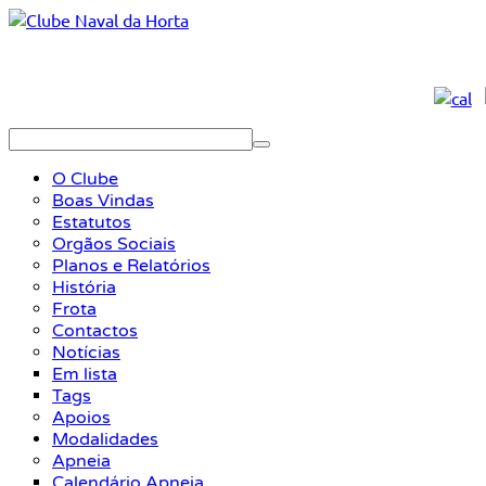
O Clube
Boas Vindas
Estatutos
Orgãos Sociais
Planos e Relatórios
História
Frota
Contactos
Notícias
Em lista
Tags
Apoios
Modalidades
Apneia
Calendário Apneia