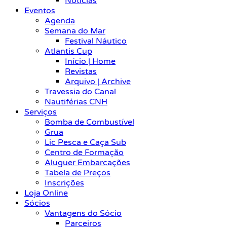
Notícias
Eventos
Agenda
Semana do Mar
Festival Náutico
Atlantis Cup
Início | Home
Revistas
Arquivo | Archive
Travessia do Canal
Nautiférias CNH
Serviços
Bomba de Combustível
Grua
Lic Pesca e Caça Sub
Centro de Formação
Aluguer Embarcações
Tabela de Preços
Inscrições
Loja Online
Sócios
Vantagens do Sócio
Parceiros