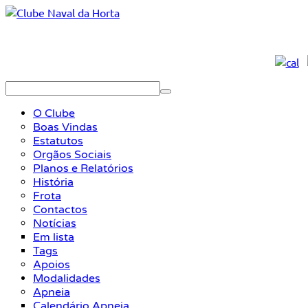
O Clube
Boas Vindas
Estatutos
Orgãos Sociais
Planos e Relatórios
História
Frota
Contactos
Notícias
Em lista
Tags
Apoios
Modalidades
Apneia
Calendário Apneia