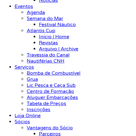
Notícias
Eventos
Agenda
Semana do Mar
Festival Náutico
Atlantis Cup
Início | Home
Revistas
Arquivo | Archive
Travessia do Canal
Nautiférias CNH
Serviços
Bomba de Combustível
Grua
Lic Pesca e Caça Sub
Centro de Formação
Aluguer Embarcações
Tabela de Preços
Inscrições
Loja Online
Sócios
Vantagens do Sócio
Parceiros