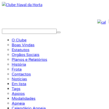
O Clube
Boas Vindas
Estatutos
Orgãos Sociais
Planos e Relatórios
História
Frota
Contactos
Notícias
Em lista
Tags
Apoios
Modalidades
Apneia
Calendário Apneia