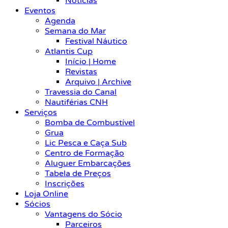
Notícias
Eventos
Agenda
Semana do Mar
Festival Náutico
Atlantis Cup
Início | Home
Revistas
Arquivo | Archive
Travessia do Canal
Nautiférias CNH
Serviços
Bomba de Combustível
Grua
Lic Pesca e Caça Sub
Centro de Formação
Aluguer Embarcações
Tabela de Preços
Inscrições
Loja Online
Sócios
Vantagens do Sócio
Parceiros