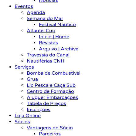
Notícias
Eventos
Agenda
Semana do Mar
Festival Náutico
Atlantis Cup
Início | Home
Revistas
Arquivo | Archive
Travessia do Canal
Nautiférias CNH
Serviços
Bomba de Combustível
Grua
Lic Pesca e Caça Sub
Centro de Formação
Aluguer Embarcações
Tabela de Preços
Inscrições
Loja Online
Sócios
Vantagens do Sócio
Parceiros