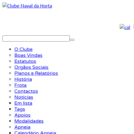
O Clube
Boas Vindas
Estatutos
Orgãos Sociais
Planos e Relatórios
História
Frota
Contactos
Notícias
Em lista
Tags
Apoios
Modalidades
Apneia
Calendário Apneia