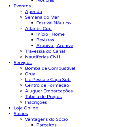
Notícias
Eventos
Agenda
Semana do Mar
Festival Náutico
Atlantis Cup
Início | Home
Revistas
Arquivo | Archive
Travessia do Canal
Nautiférias CNH
Serviços
Bomba de Combustível
Grua
Lic Pesca e Caça Sub
Centro de Formação
Aluguer Embarcações
Tabela de Preços
Inscrições
Loja Online
Sócios
Vantagens do Sócio
Parceiros