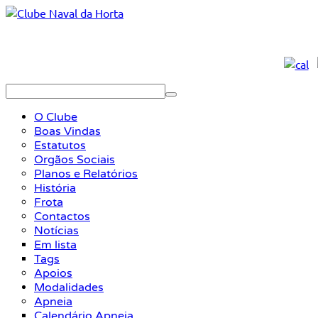
O Clube
Boas Vindas
Estatutos
Orgãos Sociais
Planos e Relatórios
História
Frota
Contactos
Notícias
Em lista
Tags
Apoios
Modalidades
Apneia
Calendário Apneia