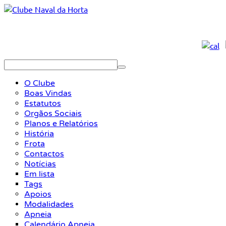
O Clube
Boas Vindas
Estatutos
Orgãos Sociais
Planos e Relatórios
História
Frota
Contactos
Notícias
Em lista
Tags
Apoios
Modalidades
Apneia
Calendário Apneia