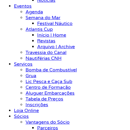
Notícias
Eventos
Agenda
Semana do Mar
Festival Náutico
Atlantis Cup
Início | Home
Revistas
Arquivo | Archive
Travessia do Canal
Nautiférias CNH
Serviços
Bomba de Combustível
Grua
Lic Pesca e Caça Sub
Centro de Formação
Aluguer Embarcações
Tabela de Preços
Inscrições
Loja Online
Sócios
Vantagens do Sócio
Parceiros