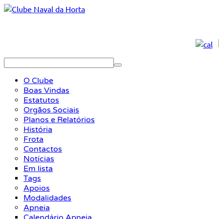
O Clube
Boas Vindas
Estatutos
Orgãos Sociais
Planos e Relatórios
História
Frota
Contactos
Notícias
Em lista
Tags
Apoios
Modalidades
Apneia
Calendário Apneia