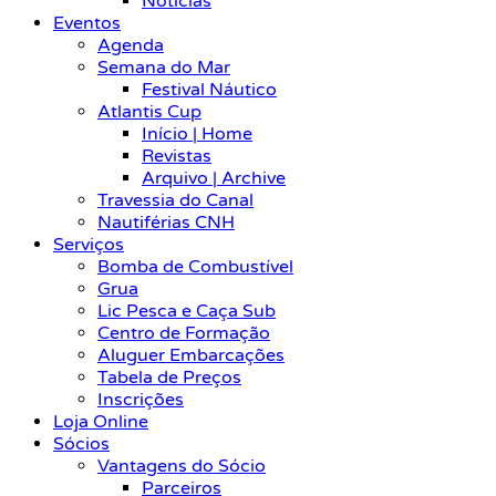
Notícias
Eventos
Agenda
Semana do Mar
Festival Náutico
Atlantis Cup
Início | Home
Revistas
Arquivo | Archive
Travessia do Canal
Nautiférias CNH
Serviços
Bomba de Combustível
Grua
Lic Pesca e Caça Sub
Centro de Formação
Aluguer Embarcações
Tabela de Preços
Inscrições
Loja Online
Sócios
Vantagens do Sócio
Parceiros