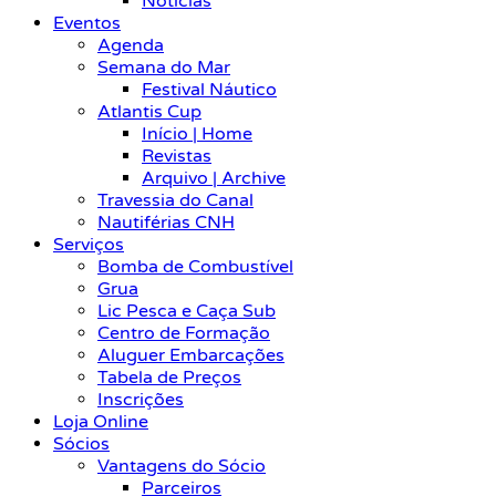
Notícias
Eventos
Agenda
Semana do Mar
Festival Náutico
Atlantis Cup
Início | Home
Revistas
Arquivo | Archive
Travessia do Canal
Nautiférias CNH
Serviços
Bomba de Combustível
Grua
Lic Pesca e Caça Sub
Centro de Formação
Aluguer Embarcações
Tabela de Preços
Inscrições
Loja Online
Sócios
Vantagens do Sócio
Parceiros