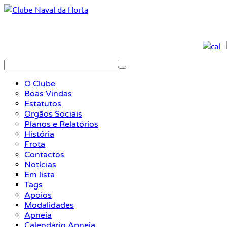
O Clube
Boas Vindas
Estatutos
Orgãos Sociais
Planos e Relatórios
História
Frota
Contactos
Notícias
Em lista
Tags
Apoios
Modalidades
Apneia
Calendário Apneia