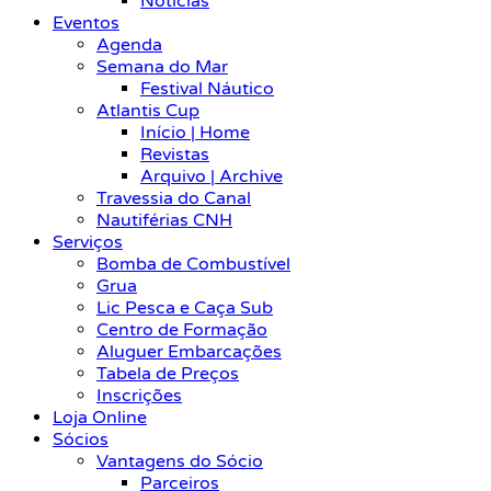
Notícias
Eventos
Agenda
Semana do Mar
Festival Náutico
Atlantis Cup
Início | Home
Revistas
Arquivo | Archive
Travessia do Canal
Nautiférias CNH
Serviços
Bomba de Combustível
Grua
Lic Pesca e Caça Sub
Centro de Formação
Aluguer Embarcações
Tabela de Preços
Inscrições
Loja Online
Sócios
Vantagens do Sócio
Parceiros