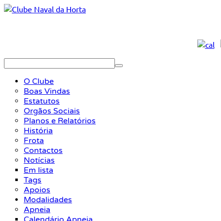
O Clube
Boas Vindas
Estatutos
Orgãos Sociais
Planos e Relatórios
História
Frota
Contactos
Notícias
Em lista
Tags
Apoios
Modalidades
Apneia
Calendário Apneia