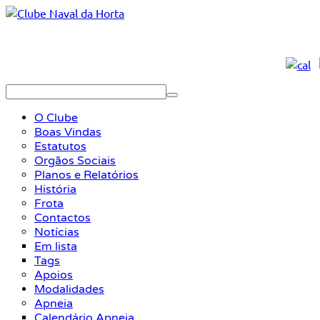
O Clube
Boas Vindas
Estatutos
Orgãos Sociais
Planos e Relatórios
História
Frota
Contactos
Notícias
Em lista
Tags
Apoios
Modalidades
Apneia
Calendário Apneia