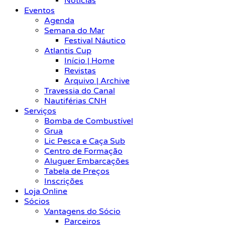
Notícias
Eventos
Agenda
Semana do Mar
Festival Náutico
Atlantis Cup
Início | Home
Revistas
Arquivo | Archive
Travessia do Canal
Nautiférias CNH
Serviços
Bomba de Combustível
Grua
Lic Pesca e Caça Sub
Centro de Formação
Aluguer Embarcações
Tabela de Preços
Inscrições
Loja Online
Sócios
Vantagens do Sócio
Parceiros