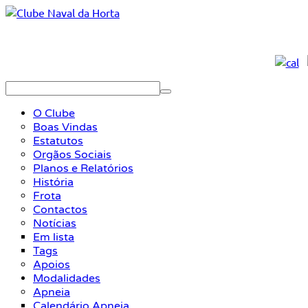
O Clube
Boas Vindas
Estatutos
Orgãos Sociais
Planos e Relatórios
História
Frota
Contactos
Notícias
Em lista
Tags
Apoios
Modalidades
Apneia
Calendário Apneia