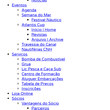
Notícias
Eventos
Agenda
Semana do Mar
Festival Náutico
Atlantis Cup
Início | Home
Revistas
Arquivo | Archive
Travessia do Canal
Nautiférias CNH
Serviços
Bomba de Combustível
Grua
Lic Pesca e Caça Sub
Centro de Formação
Aluguer Embarcações
Tabela de Preços
Inscrições
Loja Online
Sócios
Vantagens do Sócio
Parceiros