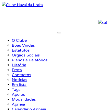
O Clube
Boas Vindas
Estatutos
Orgãos Sociais
Planos e Relatórios
História
Frota
Contactos
Notícias
Em lista
Tags
Apoios
Modalidades
Apneia
Calendário Apneia