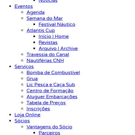
Notícias
Eventos
Agenda
Semana do Mar
Festival Náutico
Atlantis Cup
Início | Home
Revistas
Arquivo | Archive
Travessia do Canal
Nautiférias CNH
Serviços
Bomba de Combustível
Grua
Lic Pesca e Caça Sub
Centro de Formação
Aluguer Embarcações
Tabela de Preços
Inscrições
Loja Online
Sócios
Vantagens do Sócio
Parceiros