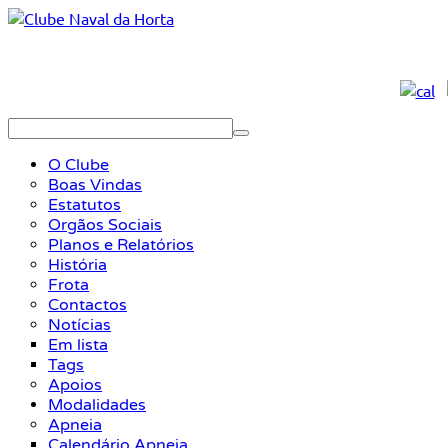
O Clube
Boas Vindas
Estatutos
Orgãos Sociais
Planos e Relatórios
História
Frota
Contactos
Notícias
Em lista
Tags
Apoios
Modalidades
Apneia
Calendário Apneia