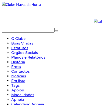
O Clube
Boas Vindas
Estatutos
Orgãos Sociais
Planos e Relatórios
História
Frota
Contactos
Notícias
Em lista
Tags
Apoios
Modalidades
Apneia
Calendário Apneia