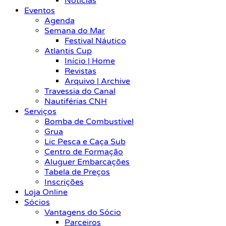
Notícias
Eventos
Agenda
Semana do Mar
Festival Náutico
Atlantis Cup
Início | Home
Revistas
Arquivo | Archive
Travessia do Canal
Nautiférias CNH
Serviços
Bomba de Combustível
Grua
Lic Pesca e Caça Sub
Centro de Formação
Aluguer Embarcações
Tabela de Preços
Inscrições
Loja Online
Sócios
Vantagens do Sócio
Parceiros