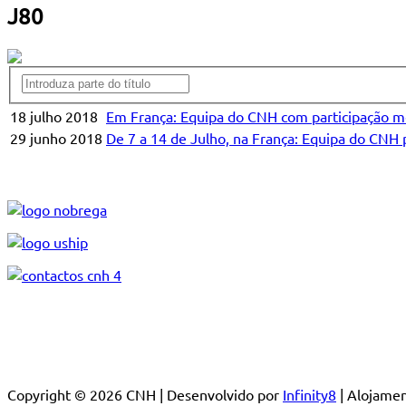
J80
18 julho 2018
Em França: Equipa do CNH com participação mer
29 junho 2018
De 7 a 14 de Julho, na França: Equipa do CNH
Copyright © 2026 CNH | Desenvolvido por
Infinity8
| Alojam