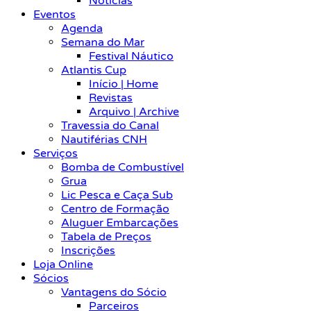
Notícias
Eventos
Agenda
Semana do Mar
Festival Náutico
Atlantis Cup
Início | Home
Revistas
Arquivo | Archive
Travessia do Canal
Nautiférias CNH
Serviços
Bomba de Combustível
Grua
Lic Pesca e Caça Sub
Centro de Formação
Aluguer Embarcações
Tabela de Preços
Inscrições
Loja Online
Sócios
Vantagens do Sócio
Parceiros