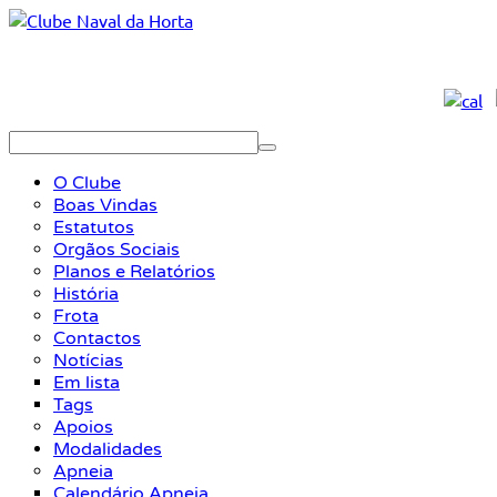
O Clube
Boas Vindas
Estatutos
Orgãos Sociais
Planos e Relatórios
História
Frota
Contactos
Notícias
Em lista
Tags
Apoios
Modalidades
Apneia
Calendário Apneia