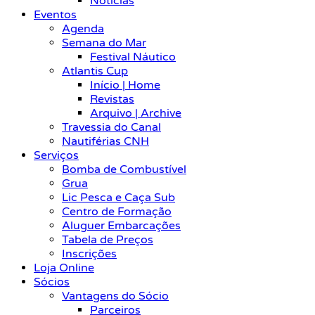
Notícias
Eventos
Agenda
Semana do Mar
Festival Náutico
Atlantis Cup
Início | Home
Revistas
Arquivo | Archive
Travessia do Canal
Nautiférias CNH
Serviços
Bomba de Combustível
Grua
Lic Pesca e Caça Sub
Centro de Formação
Aluguer Embarcações
Tabela de Preços
Inscrições
Loja Online
Sócios
Vantagens do Sócio
Parceiros