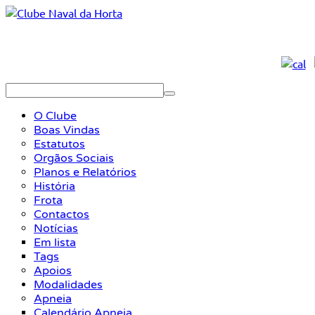
O Clube
Boas Vindas
Estatutos
Orgãos Sociais
Planos e Relatórios
História
Frota
Contactos
Notícias
Em lista
Tags
Apoios
Modalidades
Apneia
Calendário Apneia