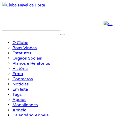
O Clube
Boas Vindas
Estatutos
Orgãos Sociais
Planos e Relatórios
História
Frota
Contactos
Notícias
Em lista
Tags
Apoios
Modalidades
Apneia
Calendário Apneia