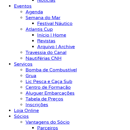
Notícias
Eventos
Agenda
Semana do Mar
Festival Náutico
Atlantis Cup
Início | Home
Revistas
Arquivo | Archive
Travessia do Canal
Nautiférias CNH
Serviços
Bomba de Combustível
Grua
Lic Pesca e Caça Sub
Centro de Formação
Aluguer Embarcações
Tabela de Preços
Inscrições
Loja Online
Sócios
Vantagens do Sócio
Parceiros