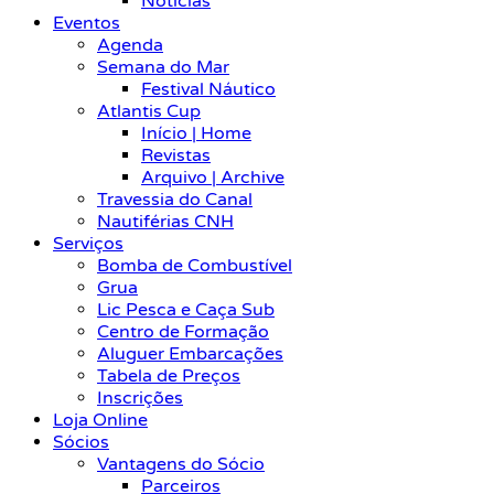
Notícias
Eventos
Agenda
Semana do Mar
Festival Náutico
Atlantis Cup
Início | Home
Revistas
Arquivo | Archive
Travessia do Canal
Nautiférias CNH
Serviços
Bomba de Combustível
Grua
Lic Pesca e Caça Sub
Centro de Formação
Aluguer Embarcações
Tabela de Preços
Inscrições
Loja Online
Sócios
Vantagens do Sócio
Parceiros