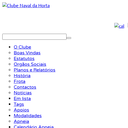
O Clube
Boas Vindas
Estatutos
Orgãos Sociais
Planos e Relatórios
História
Frota
Contactos
Notícias
Em lista
Tags
Apoios
Modalidades
Apneia
Calendário Apneia