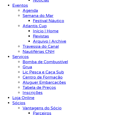
Notícias
Eventos
Agenda
Semana do Mar
Festival Náutico
Atlantis Cup
Início | Home
Revistas
Arquivo | Archive
Travessia do Canal
Nautiférias CNH
Serviços
Bomba de Combustível
Grua
Lic Pesca e Caça Sub
Centro de Formação
Aluguer Embarcações
Tabela de Preços
Inscrições
Loja Online
Sócios
Vantagens do Sócio
Parceiros