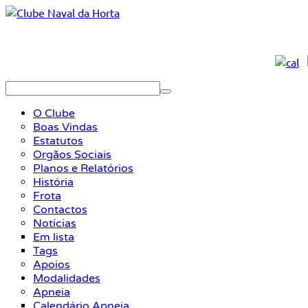
O Clube
Boas Vindas
Estatutos
Orgãos Sociais
Planos e Relatórios
História
Frota
Contactos
Notícias
Em lista
Tags
Apoios
Modalidades
Apneia
Calendário Apneia