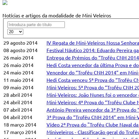
Notícias e artigos da modalidade de Mini Veleiros
29 agosto 2014
IV Regata de Mini-Veleiros Nossa Senhora
08 agosto 2014
Festival Náutico 2014: Eduardo Pereira g
26 maio 2014
Entrega de Prémios do “Troféu CNH 2014”
26 maio 2014
Hedi Costa vencedor da última Prova e d
24 maio 2014
Vencedor do “Troféu CNH 2014” em Mini-
11 maio 2014
Hedi Costa venceu 5ª Prova do “Troféu C
09 maio 2014
Mini-Veleiros: 5ª Prova do “Troféu CNH 20
28 abril 2014
Mini-Veleiros: João Nunes foi o vencedor
24 abril 2014
Mini-Veleiros: 4ª Prova do “Troféu Clube 
07 abril 2014
António Pereira vencedor da 3ª Prova do
04 abril 2014
3ª Prova do “Troféu CNH 2014” em Mini-V
18 março 2014
Vídeo 2ª Prova do "Troféu Clube Naval da
17 março 2014
Miniveleiros - Classificação geral do Tro