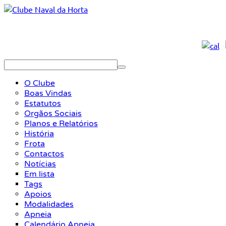
O Clube
Boas Vindas
Estatutos
Orgãos Sociais
Planos e Relatórios
História
Frota
Contactos
Notícias
Em lista
Tags
Apoios
Modalidades
Apneia
Calendário Apneia