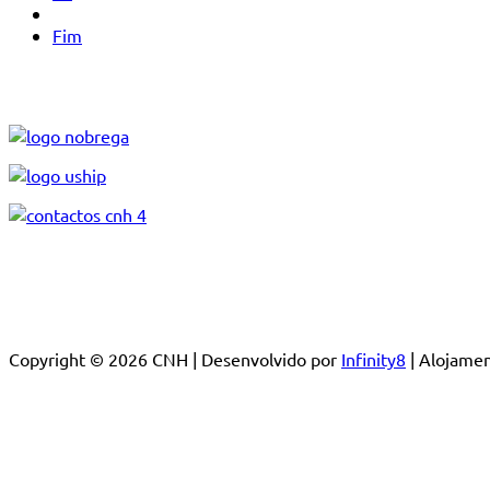
Fim
Copyright © 2026 CNH | Desenvolvido por
Infinity8
| Alojam