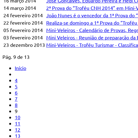
16 março 2014
José Gonçalves, Eduardo Pereira e Hedi C
14 março 2014
2ª Prova do “Troféu CNH 2014” em Mini-Ve
24 fevereiro 2014
João Nunes é o vencedor da 1ª Prova do 
22 fevereiro 2014
Realiza-se domingo a 1ª Prova do “Trofé
05 fevereiro 2014
Mini-Veleiros - Calendário de Provas, Reg
03 fevereiro 2014
Mini Veleiros - Reunião de preparação da
23 dezembro 2013
Mini-Veleiros - Troféu Turismar - Classific
Pág. 9 de 13
Início
4
5
6
7
8
9
10
11
12
13