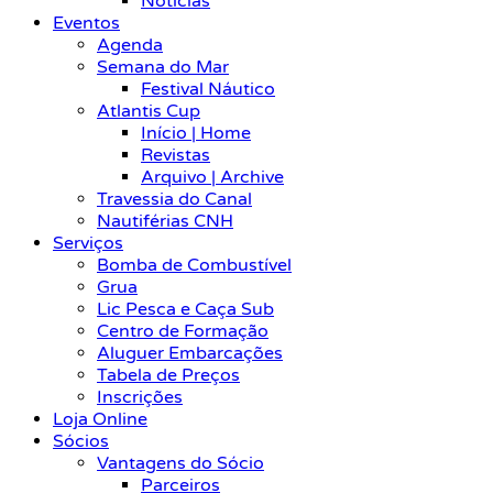
Notícias
Eventos
Agenda
Semana do Mar
Festival Náutico
Atlantis Cup
Início | Home
Revistas
Arquivo | Archive
Travessia do Canal
Nautiférias CNH
Serviços
Bomba de Combustível
Grua
Lic Pesca e Caça Sub
Centro de Formação
Aluguer Embarcações
Tabela de Preços
Inscrições
Loja Online
Sócios
Vantagens do Sócio
Parceiros