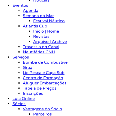
Notícias
Eventos
Agenda
Semana do Mar
Festival Náutico
Atlantis Cup
Início | Home
Revistas
Arquivo | Archive
Travessia do Canal
Nautiférias CNH
Serviços
Bomba de Combustível
Grua
Lic Pesca e Caça Sub
Centro de Formação
Aluguer Embarcações
Tabela de Preços
Inscrições
Loja Online
Sócios
Vantagens do Sócio
Parceiros