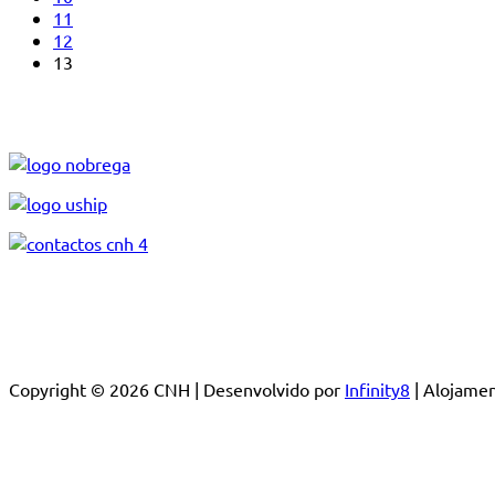
11
12
13
Copyright © 2026 CNH | Desenvolvido por
Infinity8
| Alojam