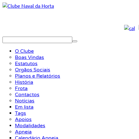
O Clube
Boas Vindas
Estatutos
Orgãos Sociais
Planos e Relatórios
História
Frota
Contactos
Notícias
Em lista
Tags
Apoios
Modalidades
Apneia
Calendário Apneia