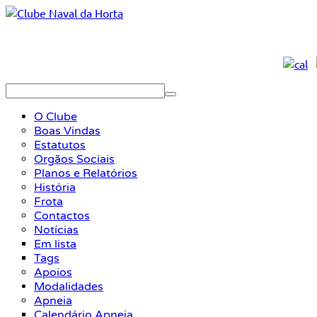
O Clube
Boas Vindas
Estatutos
Orgãos Sociais
Planos e Relatórios
História
Frota
Contactos
Notícias
Em lista
Tags
Apoios
Modalidades
Apneia
Calendário Apneia