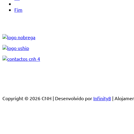
Fim
Copyright © 2026 CNH | Desenvolvido por
Infinity8
| Alojam