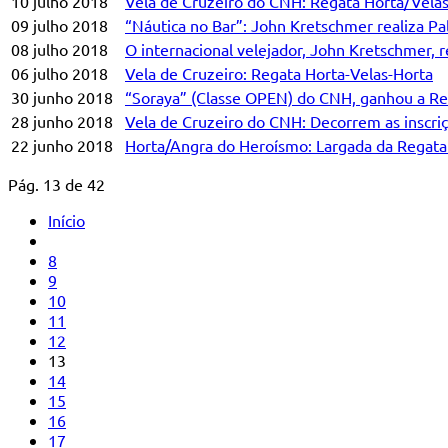
10 julho 2018
Vela de Cruzeiro do CNH: Regata Horta/Vela
09 julho 2018
“Náutica no Bar”: John Kretschmer realiza Pale
08 julho 2018
O internacional velejador, John Kretschmer, 
06 julho 2018
Vela de Cruzeiro: Regata Horta-Velas-Horta
30 junho 2018
“Soraya” (Classe OPEN) do CNH, ganhou a Reg
28 junho 2018
Vela de Cruzeiro do CNH: Decorrem as inscri
22 junho 2018
Horta/Angra do Heroísmo: Largada da Regata 
Pág. 13 de 42
Início
8
9
10
11
12
13
14
15
16
17