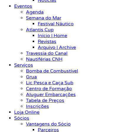
Notícias
Eventos
Agenda
Semana do Mar
Festival Náutico
Atlantis Cup
Início | Home
Revistas
Arquivo | Archive
Travessia do Canal
Nautiférias CNH
Serviços
Bomba de Combustível
Grua
Lic Pesca e Caça Sub
Centro de Formação
Aluguer Embarcações
Tabela de Preços
Inscrições
Loja Online
Sócios
Vantagens do Sócio
Parceiros