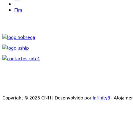
Fim
Copyright © 2026 CNH | Desenvolvido por
Infinity8
| Alojam