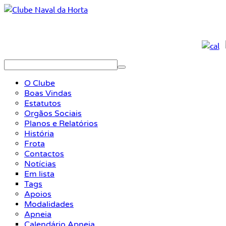
O Clube
Boas Vindas
Estatutos
Orgãos Sociais
Planos e Relatórios
História
Frota
Contactos
Notícias
Em lista
Tags
Apoios
Modalidades
Apneia
Calendário Apneia