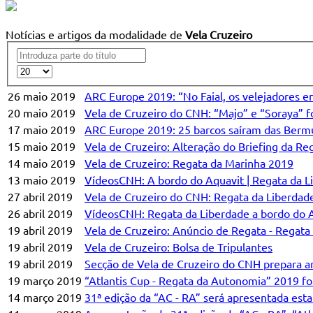
Notícias e artigos da modalidade de
Vela Cruzeiro
26 maio 2019
ARC Europe 2019: “No Faial, os velejadores 
20 maio 2019
Vela de Cruzeiro do CNH: “Majo” e “Soraya” 
17 maio 2019
ARC Europe 2019: 25 barcos saíram das Bermu
15 maio 2019
Vela de Cruzeiro: Alteração do Briefing da R
14 maio 2019
Vela de Cruzeiro: Regata da Marinha 2019
13 maio 2019
VídeosCNH: A bordo do Aquavit | Regata da 
27 abril 2019
Vela de Cruzeiro do CNH: Regata da Liberdade
26 abril 2019
VídeosCNH: Regata da Liberdade a bordo do A
19 abril 2019
Vela de Cruzeiro: Anúncio de Regata - Regata
19 abril 2019
Vela de Cruzeiro: Bolsa de Tripulantes
19 abril 2019
Secção de Vela de Cruzeiro do CNH prepara a
19 março 2019
“Atlantis Cup - Regata da Autonomia” 2019 fo
14 março 2019
31ª edição da “AC - RA” será apresentada esta 