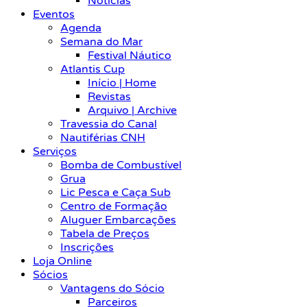
Notícias
Eventos
Agenda
Semana do Mar
Festival Náutico
Atlantis Cup
Início | Home
Revistas
Arquivo | Archive
Travessia do Canal
Nautiférias CNH
Serviços
Bomba de Combustível
Grua
Lic Pesca e Caça Sub
Centro de Formação
Aluguer Embarcações
Tabela de Preços
Inscrições
Loja Online
Sócios
Vantagens do Sócio
Parceiros