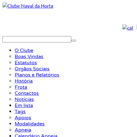
O Clube
Boas Vindas
Estatutos
Orgãos Sociais
Planos e Relatórios
História
Frota
Contactos
Notícias
Em lista
Tags
Apoios
Modalidades
Apneia
Calendário Apneia