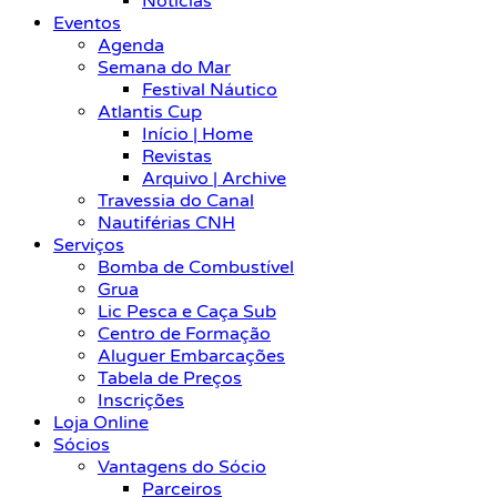
Notícias
Eventos
Agenda
Semana do Mar
Festival Náutico
Atlantis Cup
Início | Home
Revistas
Arquivo | Archive
Travessia do Canal
Nautiférias CNH
Serviços
Bomba de Combustível
Grua
Lic Pesca e Caça Sub
Centro de Formação
Aluguer Embarcações
Tabela de Preços
Inscrições
Loja Online
Sócios
Vantagens do Sócio
Parceiros