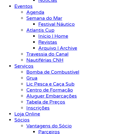
Notícias
Eventos
Agenda
Semana do Mar
Festival Náutico
Atlantis Cup
Início | Home
Revistas
Arquivo | Archive
Travessia do Canal
Nautiférias CNH
Serviços
Bomba de Combustível
Grua
Lic Pesca e Caça Sub
Centro de Formação
Aluguer Embarcações
Tabela de Preços
Inscrições
Loja Online
Sócios
Vantagens do Sócio
Parceiros