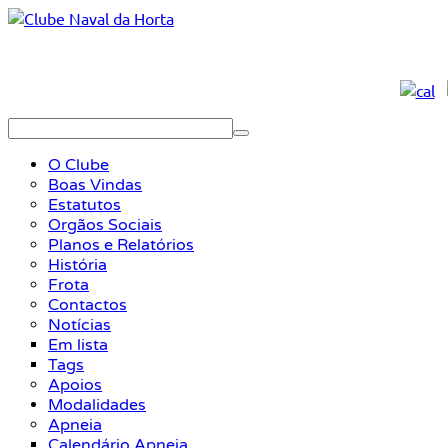
O Clube
Boas Vindas
Estatutos
Orgãos Sociais
Planos e Relatórios
História
Frota
Contactos
Notícias
Em lista
Tags
Apoios
Modalidades
Apneia
Calendário Apneia