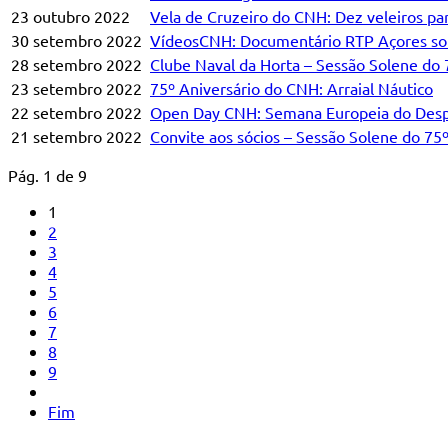
23 outubro 2022
Vela de Cruzeiro do CNH: Dez veleiros pa
30 setembro 2022
VídeosCNH: Documentário RTP Açores sob
28 setembro 2022
Clube Naval da Horta – Sessão Solene do 
23 setembro 2022
75º Aniversário do CNH: Arraial Náutico
22 setembro 2022
Open Day CNH: Semana Europeia do Desp
21 setembro 2022
Convite aos sócios – Sessão Solene do 75
Pág. 1 de 9
1
2
3
4
5
6
7
8
9
Fim