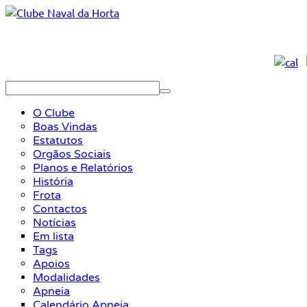
O Clube
Boas Vindas
Estatutos
Orgãos Sociais
Planos e Relatórios
História
Frota
Contactos
Notícias
Em lista
Tags
Apoios
Modalidades
Apneia
Calendário Apneia