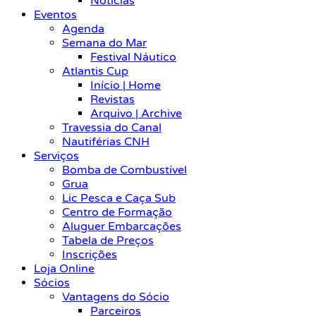
Notícias
Eventos
Agenda
Semana do Mar
Festival Náutico
Atlantis Cup
Início | Home
Revistas
Arquivo | Archive
Travessia do Canal
Nautiférias CNH
Serviços
Bomba de Combustível
Grua
Lic Pesca e Caça Sub
Centro de Formação
Aluguer Embarcações
Tabela de Preços
Inscrições
Loja Online
Sócios
Vantagens do Sócio
Parceiros