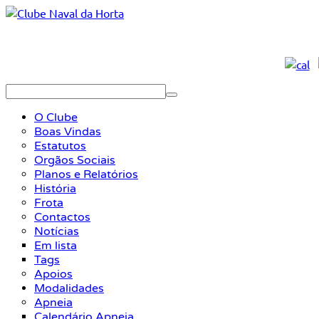
O Clube
Boas Vindas
Estatutos
Orgãos Sociais
Planos e Relatórios
História
Frota
Contactos
Notícias
Em lista
Tags
Apoios
Modalidades
Apneia
Calendário Apneia