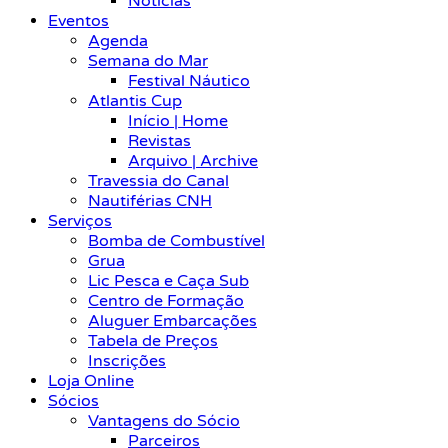
Notícias
Eventos
Agenda
Semana do Mar
Festival Náutico
Atlantis Cup
Início | Home
Revistas
Arquivo | Archive
Travessia do Canal
Nautiférias CNH
Serviços
Bomba de Combustível
Grua
Lic Pesca e Caça Sub
Centro de Formação
Aluguer Embarcações
Tabela de Preços
Inscrições
Loja Online
Sócios
Vantagens do Sócio
Parceiros